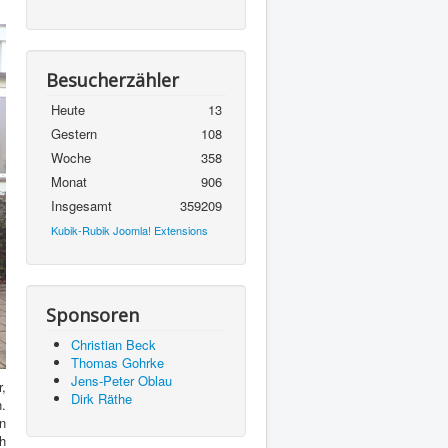
Besucherzähler
Heute
13
Gestern
108
Woche
358
Monat
906
Insgesamt
359209
Kubik-Rubik Joomla! Extensions
Sponsoren
Christian Beck
Thomas Gohrke
Jens-Peter Oblau
r,
Dirk Räthe
.
n
h