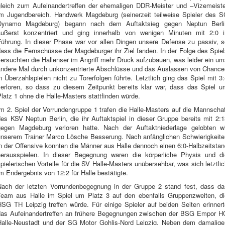
gleich zum Aufeinandertreffen der ehemaligen DDR-Meister und –Vizemeiste
im Jugendbereich. Handwerk Magdeburg (seinerzeit teilweise Spieler des S
Dynamo Magdeburg) begann nach dem Auftaktsieg gegen Neptun Berli
äußerst konzentriert und ging innerhalb von wenigen Minuten mit 2:0 i
Führung. In dieser Phase war vor allen Dingen unsere Defense zu passiv, s
ass die Fernschüsse der Magdeburger ihr Ziel fanden. In der Folge des Spie
ersuchten die Hallenser im Angriff mehr Druck aufzubauen, was leider ein u
andere Mal durch unkonzentrierte Abschlüsse und das Auslassen von Chance
n Überzahlspielen nicht zu Torerfolgen führte. Letztlich ging das Spiel mit 3
verloren, so dass zu diesem Zeitpunkt bereits klar war, dass das Spiel u
latz 1 ohne die Halle-Masters stattfinden würde.
m 2. Spiel der Vorrundengruppe 1 trafen die Halle-Masters auf die Mannscha
es KSV Neptun Berlin, die ihr Auftaktspiel in dieser Gruppe bereits mit 2:
gegen Magdeburg verloren hatte. Nach der Auftaktniederlage gelobten wi
unserem Trainer Marco Lösche Besserung. Nach anfänglichen Schwierigkeite
n der Offensive konnten die Männer aus Halle dennoch einen 6:0-Halbzeitsta
herausspielen. In dieser Begegnung waren die körperliche Physis und di
pielerischen Vorteile für die SV Halle-Masters unübersehbar, was sich letztli
m Endergebnis von 12:2 für Halle bestätigte.
Nach der letzten Vorrundenbegegnung in der Gruppe 2 stand fest, dass da
Team aus Halle im Spiel um Platz 3 auf den ebenfalls Gruppenzweiten, di
HSG TH Leipzig treffen würde. Für einige Spieler auf beiden Seiten erinnert
das Aufeinandertreffen an frühere Begegnungen zwischen der BSG Empor H
Halle-Neustadt und der SG Motor Gohlis-Nord Leipzig. Neben dem damalige