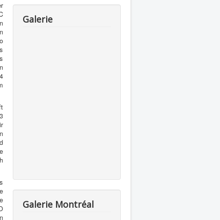
r
C
Galerie
n
n
o
ls
ms
n
:4
m
ft
13
r
n
nd
e
ch
s
e
e
Galerie Montréal
O
n