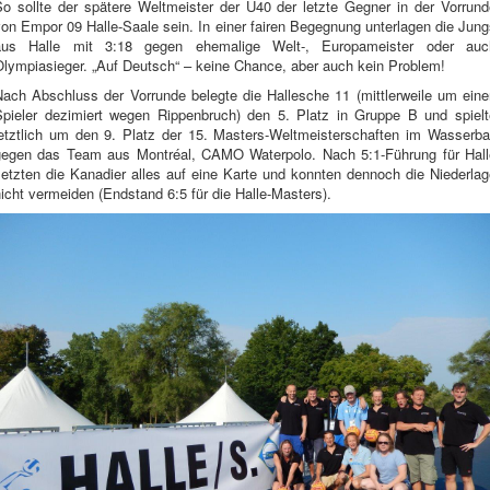
So sollte der spätere Weltmeister der Ü40 der letzte Gegner in der Vorrund
on Empor 09 Halle-Saale sein. In einer fairen Begegnung unterlagen die Jun
aus Halle mit 3:18 gegen ehemalige Welt-, Europameister oder auc
Olympiasieger. „Auf Deutsch“ – keine Chance, aber auch kein Problem!
Nach Abschluss der Vorrunde belegte die Hallesche 11 (mittlerweile um eine
Spieler dezimiert wegen Rippenbruch) den 5. Platz in Gruppe B und spielt
letztlich um den 9. Platz der 15. Masters-Weltmeisterschaften im Wasserbal
gegen das Team aus Montréal, CAMO Waterpolo. Nach 5:1-Führung für Hall
setzten die Kanadier alles auf eine Karte und konnten dennoch die Niederlag
icht vermeiden (Endstand 6:5 für die Halle-Masters).