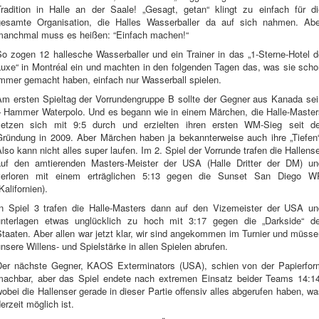
Tradition in Halle an der Saale! „Gesagt, getan“ klingt zu einfach für di
gesamte Organisation, die Halles Wasserballer da auf sich nahmen. Abe
manchmal muss es heißen: “Einfach machen!“
So zogen 12 hallesche Wasserballer und ein Trainer in das „1-Sterne-Hotel d
Luxe“ in Montréal ein und machten in den folgenden Tagen das, was sie scho
immer gemacht haben, einfach nur Wasserball spielen.
Am ersten Spieltag der Vorrundengruppe B sollte der Gegner aus Kanada sei
– Hammer Waterpolo. Und es begann wie in einem Märchen, die Halle-Master
setzen sich mit 9:5 durch und erzielten ihren ersten WM-Sieg seit de
Gründung in 2009. Aber Märchen haben ja bekannterweise auch ihre „Tiefen“
lso kann nicht alles super laufen. Im 2. Spiel der Vorrunde trafen die Hallens
auf den amtierenden Masters-Meister der USA (Halle Dritter der DM) un
verloren mit einem erträglichen 5:13 gegen die Sunset San Diego W
Kalifornien).
In Spiel 3 trafen die Halle-Masters dann auf den Vizemeister der USA un
unterlagen etwas unglücklich zu hoch mit 3:17 gegen die „Darkside“ de
taaten. Aber allen war jetzt klar, wir sind angekommen im Turnier und müss
nsere Willens- und Spielstärke in allen Spielen abrufen.
Der nächste Gegner, KAOS Exterminators (USA), schien von der Papierfor
machbar, aber das Spiel endete nach extremen Einsatz beider Teams 14:14
obei die Hallenser gerade in dieser Partie offensiv alles abgerufen haben, w
erzeit möglich ist.