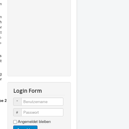
n
n
ch
r
t
3-
-
s
t
ng
r
Login Form
pe 2
Benutzername
- Bitterfelder SV
4:5
Passwort
- SV Gotha
1:5
- SV Gotha
4:3
Angemeldet bleiben