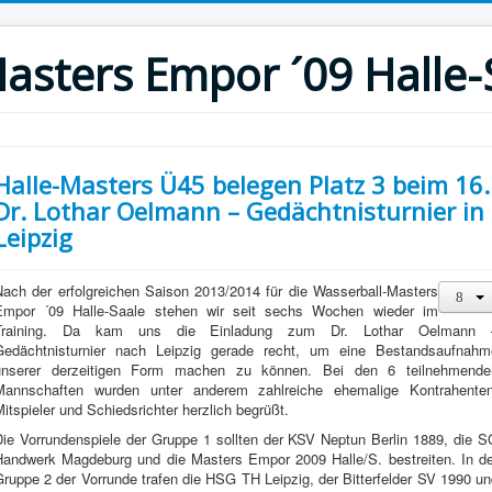
asters Empor ´09 Halle-
Halle-Masters Ü45 belegen Platz 3 beim 16.
Dr. Lothar Oelmann – Gedächtnisturnier in
Leipzig
Nach der erfolgreichen Saison 2013/2014 für die Wasserball-Masters
Empor ´09 Halle-Saale stehen wir seit sechs Wochen wieder im
Training. Da kam uns die Einladung zum Dr. Lothar Oelmann 
Gedächtnisturnier nach Leipzig gerade recht, um eine Bestandsaufnahm
unserer derzeitigen Form machen zu können. Bei den 6 teilnehmende
Mannschaften wurden unter anderem zahlreiche ehemalige Kontrahenten
itspieler und Schiedsrichter herzlich begrüßt.
Die Vorrundenspiele der Gruppe 1 sollten der KSV Neptun Berlin 1889, die S
Handwerk Magdeburg und die Masters Empor 2009 Halle/S. bestreiten. In de
ruppe 2 der Vorrunde trafen die HSG TH Leipzig, der Bitterfelder SV 1990 u