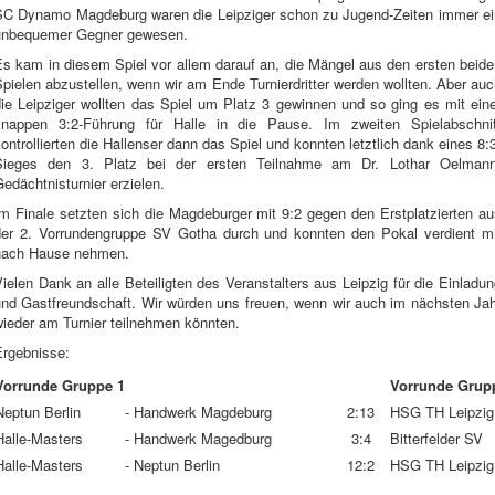
SC Dynamo Magdeburg waren die Leipziger schon zu Jugend-Zeiten immer ei
unbequemer Gegner gewesen.
Es kam in diesem Spiel vor allem darauf an, die Mängel aus den ersten beide
pielen abzustellen, wenn wir am Ende Turnierdritter werden wollten. Aber au
die Leipziger wollten das Spiel um Platz 3 gewinnen und so ging es mit eine
knappen 3:2-Führung für Halle in die Pause. Im zweiten Spielabschnit
ontrollierten die Hallenser dann das Spiel und konnten letztlich dank eines 8:
Sieges den 3. Platz bei der ersten Teilnahme am Dr. Lothar Oelmann
edächtnisturnier erzielen.
Im Finale setzten sich die Magdeburger mit 9:2 gegen den Erstplatzierten au
der 2. Vorrundengruppe SV Gotha durch und konnten den Pokal verdient mi
nach Hause nehmen.
ielen Dank an alle Beteiligten des Veranstalters aus Leipzig für die Einladu
und Gastfreundschaft. Wir würden uns freuen, wenn wir auch im nächsten Jah
wieder am Turnier teilnehmen könnten.
Ergebnisse:
Vorrunde Gruppe 1
Vorrunde Grup
Neptun Berlin
- Handwerk Magdeburg
2:13
HSG TH Leipzig
Halle-Masters
- Handwerk Magedburg
3:4
Bitterfelder SV
Halle-Masters
- Neptun Berlin
12:2
HSG TH Leipzig