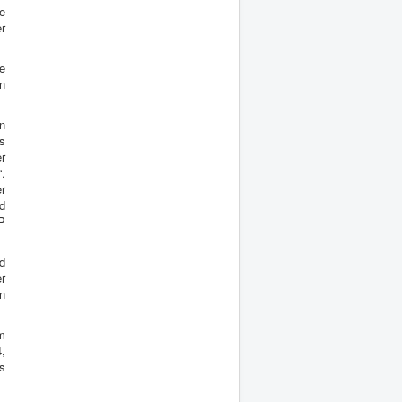
e
r
e
n
n
s
r
.
er
d
P
d
r
en
m
,
as