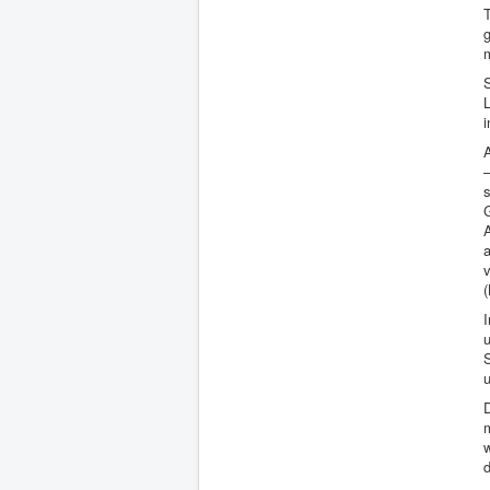
A
(
S
u
w
d