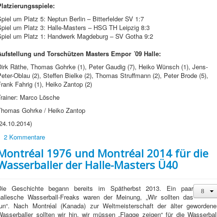
Platzierungsspiele:
piel um Platz 5: Neptun Berlin – Bitterfelder SV 1:7
Spiel um Platz 3: Halle-Masters – HSG TH Leipzig 8:3
Spiel um Platz 1: Handwerk Magdeburg – SV Gotha 9:2
Aufstellung und Torschützen Masters Empor ´09 Halle:
Dirk Räthe, Thomas Gohrke (1), Peter Gaudig (7), Heiko Wünsch (1), Jens-
eter-Oblau (2), Steffen Bielke (2), Thomas Struffmann (2), Peter Brode (5),
rank Fahrig (1), Heiko Zantop (2)
Trainer: Marco Lösche
Thomas Gohrke / Heiko Zantop
24.10.2014)
2 Kommentare
Montréal 1976 und Montréal 2014 für die
Wasserballer der Halle-Masters Ü40
Die Geschichte begann bereits im Spätherbst 2013. Ein paar
hallesche Wasserball-Freaks waren der Meinung, „Wir sollten das
tun“. Nach Montréal (Kanada) zur Weltmeisterschaft der älter gewordene
Wasserballer sollten wir hin, wir müssen „Flagge zeigen“ für die Wasserball