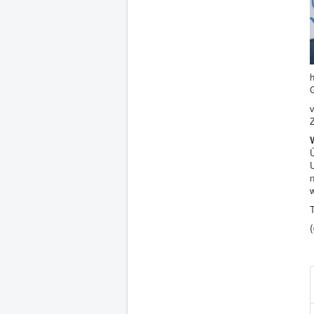
G
v
Z
Ü
n