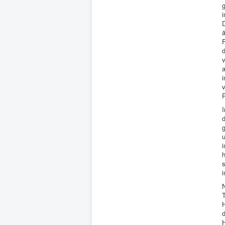
d
v
i
P
I
d
i
s
i