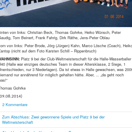
hinten von links: Christian Beck, Thomas Gohrke, Heiko Wünsch, Peter
audig, Tom Beinert, Frank Fahrig, Dirk Räthe, Jens-Peter Oblau
orn von links: Peter Brode, Jörg (Jürgen) Kahn, Marco Lösche (Coach), Heik
antop (nicht auf dem Foto Karsten Schill – Rippenbruch)
WAHNSINN:
Platz 9 bei der Club-Weltmeisterschaft für die Halle-Wasserballer
40 (Halle war einziges deutsches Team in dieser Altersklasse, 2 Siege, 1
Unentschieden, nur 3 Niederlagen). Da ist etwas in Halle gewachsen, was 200
iemand nur annährend für möglich gehalten hätte. Aber, ... „da geht noch
was!“
Thomas Gohrke
(09.08.2014)
2 Kommentare
Zum Abschluss: Zwei gewonnene Spiele und Platz 9 bei der
Weltmeisterschaft