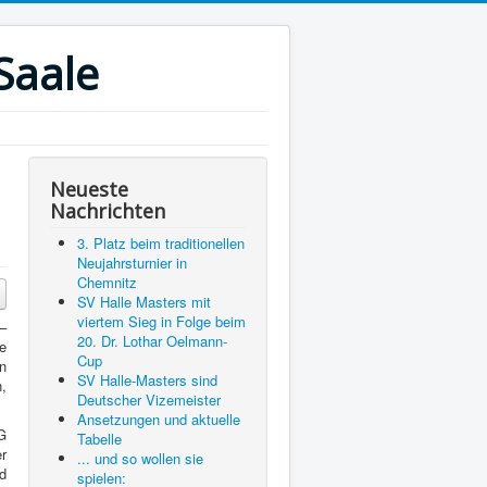
Saale
Neueste
Nachrichten
3. Platz beim traditionellen
Neujahrsturnier in
Chemnitz
SV Halle Masters mit
viertem Sieg in Folge beim
–
20. Dr. Lothar Oelmann-
e
Cup
n
SV Halle-Masters sind
,
Deutscher Vizemeister
Ansetzungen und aktuelle
G
Tabelle
r
... und so wollen sie
nd
spielen: