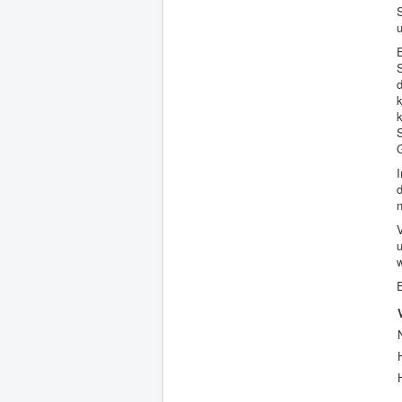
S
k
G
V